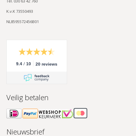
Tel. 030 63 42 760
K.v.K 73550493
NL8595572456B01
/
9.4
10
20 reviews
Veilig betalen
Nieuwsbrief