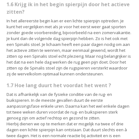
1.6 Krijg ik in het begin spierpijn door het actieve
zitten?
In het allereerste begin kan er een lichte spierpijn optreden. Je
kunt het vergelijken met als je voor het eerst weer gaat sporten
zonder goede voorbereiding, bijvoorbeeld na een zomervakantie.
Je kunt dan de volgende dag spierpijn hebben. Zo is het ook met
een Spinalis stoel. Je lichaam heeft een paar dagen nodig om aan
het actieve zitten te wennen, maar eenmaal gewend, wordt het
zitten op een Spinalis stoel echt plezierig. Maar nog belangrijker is
het dat na een hele dag werken de rug geen pijn doet. Door het
zitten op de Spinalis stoel zijn de rugspieren versterkt waardoor
zij de wervelkolom optimaal kunnen ondersteunen.
1.7 Hoe lang duurt het voordat het went ?
Dat is afhankelijk van de fysieke conditie van de rug- en
buikspieren. In de meeste gevallen duurt de eerste
aanpassingsfase enkele uren. Daarna kan het wel enkele dagen
tot twee weken duren voordat de rug- en buikspieren sterk
genoeg zijn om actief rechtop en gezond te zitten.
Hierbij dienen we op te merken dat er mogelijk na twee of drie
dagen een lichte spierpijn kan ontstaan. Dat duurt slechts een à
twee dagen. Het is een normale reactie bij activiteit en is een