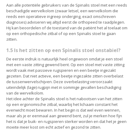
Aan alle potentiële gebruikers van de Spinalis stoel met een reeds
beschadigde wervelkolom (zwaar letsel, een wervelkolom die
reeds een operatieve ingreep onderging, exact omschreven
diagnoses) adviseren wij altijd eerst de orthopeed te raadplegen.
Hij kan beoordelen of de toestand van de patiënt het al toelaat om
op een orthopedische zitbal of op een Spinalis stoel te gaan
zitten.
1.5 Is het zitten op een Spinalis stoel onstabiel?
De eerste indruk is natuurlijk heel ongewoon omdat je een stoel
met een vaste zitting gewend bent. Op een stoel met vaste zitting
wordt vaak met passieve rugspieren en een beetje ingezakt
gezeten. Dat niet actieve, een beetje ingezakte zitten overbelast
de tussenwervelschijven. Deze overbelasting veroorzaakt
uiteindelijk (lage) rugpijn met in sommige gevallen beschadiging
van de wervelkolom.
Het idee achter de Spinalis stoel is het nabootsen van het zitten
op een ergonomische zitbal, waarbij het lichaam constant het
evenwicht moet bewaren. In het begin is dat wel even wennen,
maar als je er eenmaal aan gewend bent, zul je merken hoe fijn
het is dat je buik- en rugspieren sterker worden en dat het je geen
moeite meer kost om echt actief en gezond te zitten.