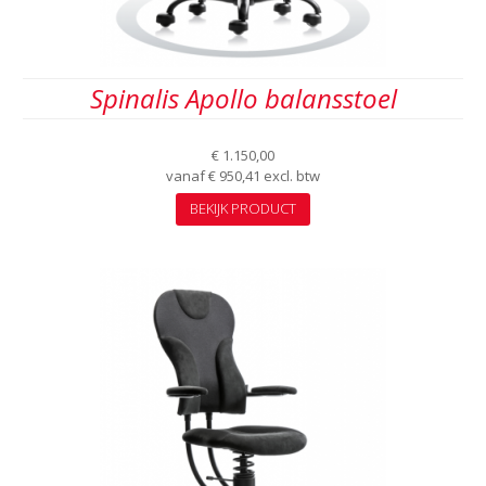
Spinalis Apollo balansstoel
€
1.150,00
vanaf
€
950,41
excl. btw
Dit
BEKIJK PRODUCT
product
heeft
meerdere
variaties.
Deze
optie
kan
gekozen
worden
op
de
productpagina