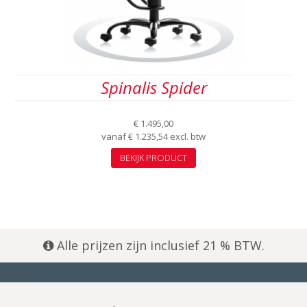
Spinalis Spider
€
1.495,00
vanaf
€
1.235,54
excl. btw
Dit
BEKIJK PRODUCT
product
heeft
meerdere
variaties.
Deze
optie
kan
Alle prijzen zijn inclusief 21 % BTW.
gekozen
worden
[ssba]
op
de
productpagina