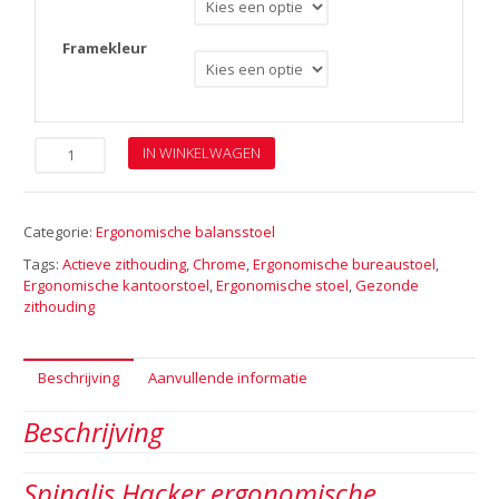
Framekleur
Spinalis
IN WINKELWAGEN
Hacker
balansstoel
aantal
Categorie:
Ergonomische balansstoel
Tags:
Actieve zithouding
,
Chrome
,
Ergonomische bureaustoel
,
Ergonomische kantoorstoel
,
Ergonomische stoel
,
Gezonde
zithouding
Beschrijving
Aanvullende informatie
Beschrijving
Spinalis Hacker ergonomische