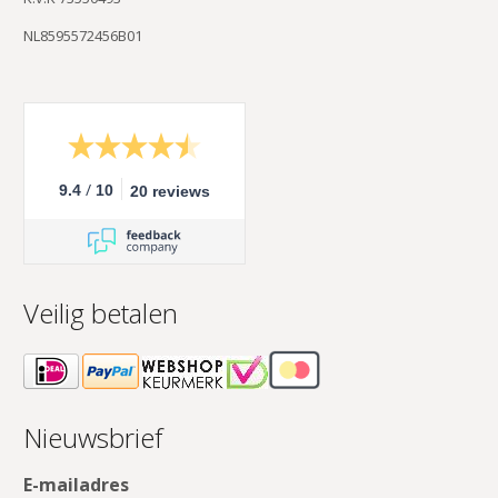
NL8595572456B01
/
9.4
10
20 reviews
Veilig betalen
Nieuwsbrief
E-mailadres