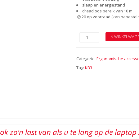
slaap en energiestand
draadloos bereik van 10 m
20 op voorraad (kan nabestel
Compact
IN WINKELWAG
toetsenbord
bluetooth
aantal
Categorie:
Ergonomische accesso
Tag:
KB3
ok zo’n last van als u te lang op de laptop 