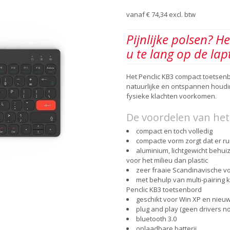
vanaf
€
74,34
excl. btw
Pijnlijke polsen? H
u te lang op de lap
Het Penclic KB3 compact toetsenb
natuurlijke en ontspannen houdi
fysieke klachten voorkomen.
De voordelen van het
compact en toch volledig
compacte vorm zorgt dat er ru
aluminium, lichtgewicht behui
voor het milieu dan plastic
zeer fraaie Scandinavische v
met behulp van multi-pairing 
Penclic KB3 toetsenbord
geschikt voor Win XP en nieuw
plug and play (geen drivers no
bluetooth 3.0
oplaadbare batterij