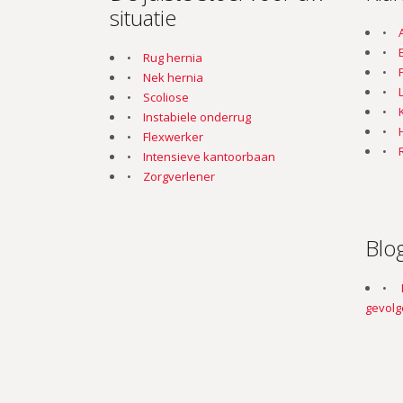
situatie
Rug hernia
Nek hernia
Scoliose
Instabiele onderrug
Flexwerker
Intensieve kantoorbaan
Zorgverlener
Blo
gevolg