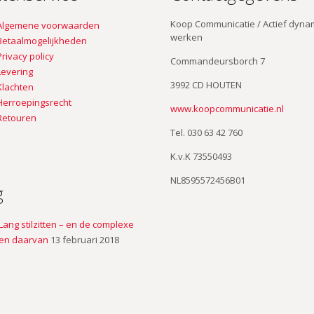
Koop Communicatie / Actief dyna
Algemene voorwaarden
werken
Betaalmogelijkheden
Privacy policy
Commandeursborch 7
Levering
3992 CD HOUTEN
Klachten
Herroepingsrecht
www.koopcommunicatie.nl
Retouren
Tel. 030 63 42 760
K.v.K 73550493
NL8595572456B01
g
Lang stilzitten – en de complexe
en daarvan
13 februari 2018