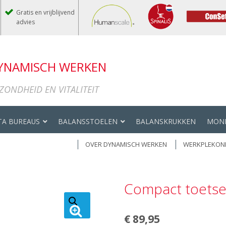
Gratis en vrijblijvend
advies
DYNAMISCH WERKEN
ONDHEID EN VITALITEIT
TA BUREAUS
BALANSSTOELEN
BALANSKRUKKEN
MONI
OVER DYNAMISCH WERKEN
WERKPLEKON
Compact toetse
€
89,95