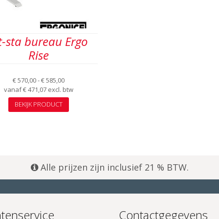
t-sta bureau Ergo
Rise
Prijsklasse:
€
570,00
-
€
585,00
€ 570,00
vanaf
€
471,07
excl. btw
tot
Dit
BEKIJK PRODUCT
€ 585,00
product
heeft
meerdere
variaties.
Deze
optie
kan
Alle prijzen zijn inclusief 21 % BTW.
gekozen
worden
op
de
productpagina
ntenservice
Contactgegevens