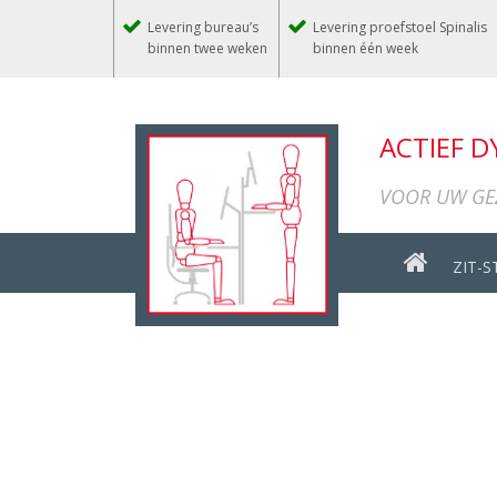
Levering bureau’s
Levering proefstoel Spinalis
binnen twee weken
binnen één week
ACTIEF 
VOOR UW GEZ
ZIT-S
🔍