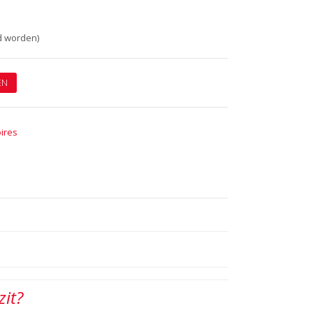
d worden)
EN
ires
zit?