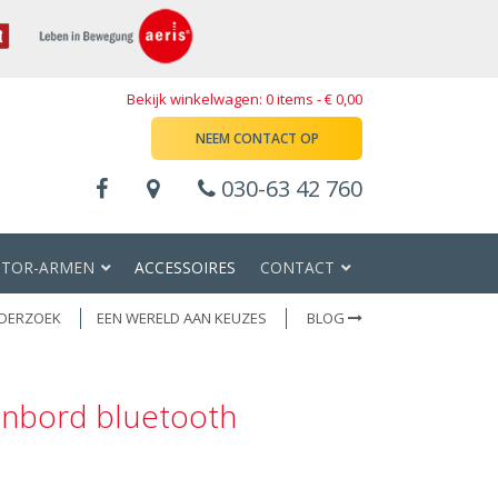
Bekijk winkelwagen: 0 items -
€
0,00
NEEM CONTACT OP
030-63 42 760
TOR-ARMEN
ACCESSOIRES
CONTACT
DERZOEK
EEN WERELD AAN KEUZES
BLOG
nbord bluetooth