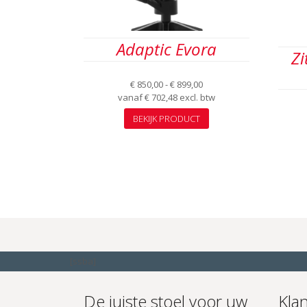
Adaptic Evora
Zi
Prijsklasse:
€
850,00
-
€
899,00
€ 850,00
vanaf
€
702,48
excl. btw
tot
Dit
BEKIJK PRODUCT
€ 899,00
product
heeft
meerdere
variaties.
Deze
optie
kan
gekozen
worden
op
de
[ssba]
productpagina
De juiste stoel voor uw
Kla