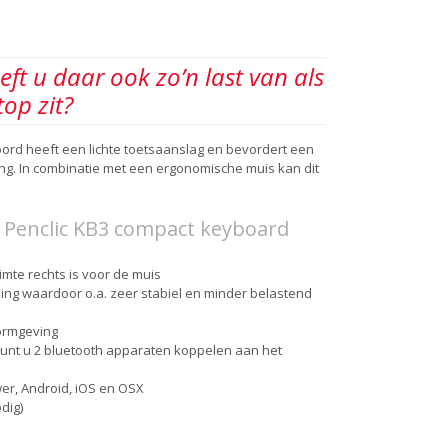
eeft u daar ook zo’n last van als
top zit?
ord heeft een lichte toetsaanslag en bevordert een
ng. In combinatie met een ergonomische muis kan dit
 Penclic KB3 compact keyboard
imte rechts is voor de muis
zing waardoor o.a. zeer stabiel en minder belastend
ormgeving
kunt u 2 bluetooth apparaten koppelen aan het
er, Android, iOS en OSX
dig)